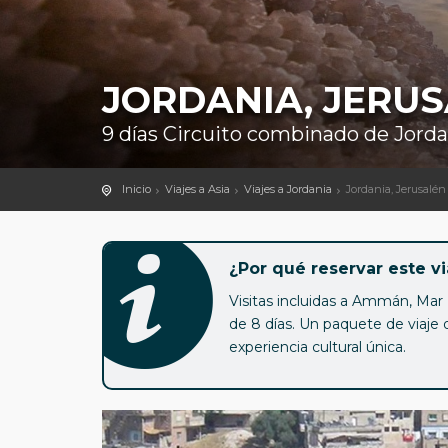
JORDANIA, JERUS
9 días Circuito combinado de Jordan
Inicio
Viajes a Asia
Viajes a Jordania
Jordania, Jerusalén
¿Por qué reservar este vi
Visitas incluidas a Ammán, Mar 
de 8 días. Un paquete de viaje 
experiencia cultural única.