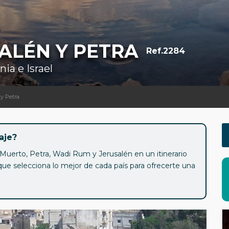
ALÉN Y PETRA
Ref.2284
ia e Israel
 y Petra
aje?
Muerto, Petra, Wadi Rum y Jerusalén en un itinerario
que selecciona lo mejor de cada país para ofrecerte una