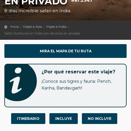
EN PRIVADO
Ref.2347
8 días Increíble safari en India.
Inicio
Viajes a Asia
Viajes a India
Safari Ecofauna en India con servicios en privado
MIRA EL MAPA DE TU RUTA
¿Por qué reservar este viaje?
¡Conoce sus tigres y fauna: Pench,
Kanha, Bandavgarh!
ITINERARIO
INCLUYE
NO INCLUYE