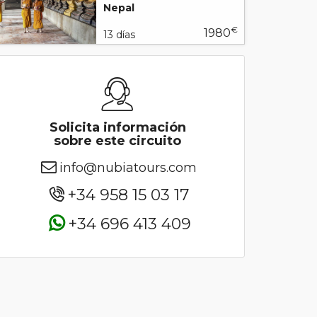
Nepal
€
1980
13 días
Solicita información
sobre este circuito
info@nubiatours.com
+34 958 15 03 17
+34 696 413 409