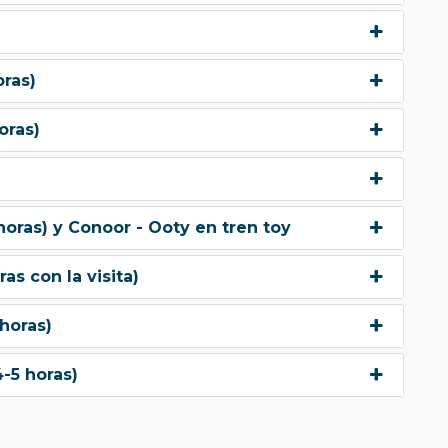
oras)
oras)
oras) y Conoor - Ooty en tren toy
as con la visita)
horas)
-5 horas)