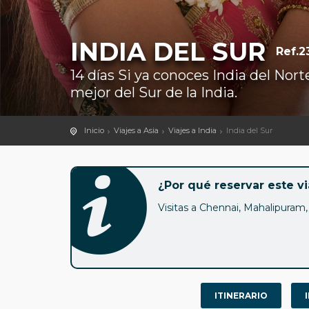
INDIA DEL SUR
Ref.2
14 días Si ya conoces India del Nor
mejor del Sur de la India.
Inicio
Viajes a Asia
Viajes a India
India del Sur
¿Por qué reservar este vi
Visitas a Chennai, Mahalipuram, 
ITINERARIO