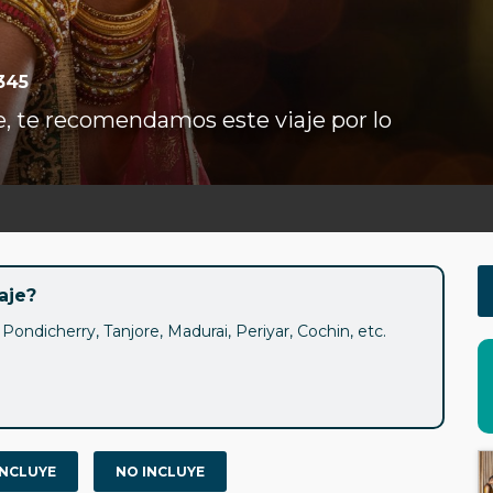
345
te, te recomendamos este viaje por lo
aje?
Pondicherry, Tanjore, Madurai, Periyar, Cochin, etc.
INCLUYE
NO INCLUYE