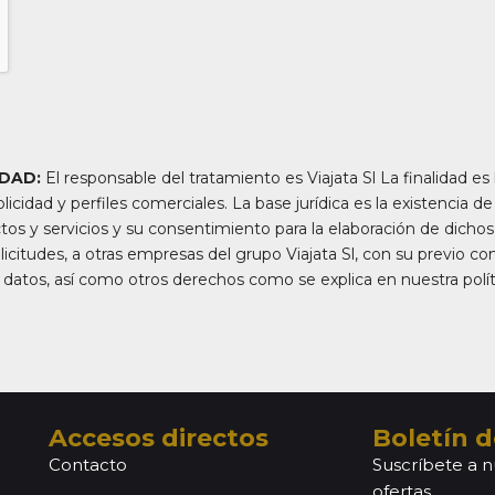
IDAD:
El responsable del tratamiento es Viajata Sl La finalidad es 
licidad y perfiles comerciales. La base jurídica es la existencia d
os y servicios y su consentimiento para la elaboración de dicho
licitudes, a otras empresas del grupo Viajata Sl, con su previo co
s datos, así como otros derechos como se explica en nuestra polít
Accesos directos
Boletín d
Contacto
Suscríbete a n
ofertas.