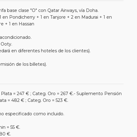
rifa base clase "O" con Qatar Airways, vía Doha.
 en Pondicherry + 1 en Tanjore + 2 en Madurai + 1 en
re + 1 en Hassan
 acondicionado.
 Ooty.
rá en diferentes hoteles de los clientes).
isión de los billetes).
Plata = 247 € ; Categ. Oro = 267 €.- Suplemento Pensión
ta = 482 € ; Categ. Oro = 523 €.
a no especificado como incluido.
in = 55 €.
80 €.