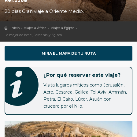
Ref.2268
20 días Gran viaje a Oriente Medio.
Inicio
Viajes a África
Viajes a Egipto
Lo mejor de Israel, Jordania y Egipto
MIRA EL MAPA DE TU RUTA
¿Por qué reservar este viaje?
Visita lugares míticos como Jerusalén,
Acre, Cesarea, Galilea, Tel Aviv, Ammán,
Petra, El Cairo, Lúxor, Asuán con
crucero por el Nilo.