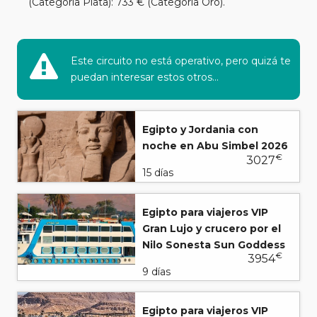
(Categoría Plata): 733 € (Categoría Oro).
Este circuito no está operativo, pero quizá te
puedan interesar estos otros...
Egipto y Jordania con
noche en Abu Simbel 2026
€
3027
15 días
Egipto para viajeros VIP
Gran Lujo y crucero por el
Nilo Sonesta Sun Goddess
€
3954
9 días
Egipto para viajeros VIP