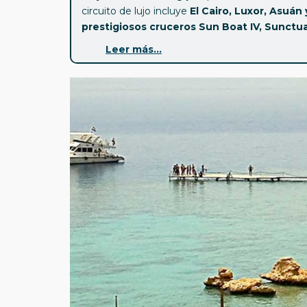
circuito de lujo incluye
El Cairo, Luxor, Asuán 
prestigiosos cruceros Sun Boat IV, Sunctua
Asuán y Lúxor
, uno de los barcos más exclusi
Leer más...
Desde la majestuosidad de las
Pirámides de G
día te llevará a un nuevo descubrimiento. Pase
Ombo
, explora el
Barrio Copto y la Ciudadel
de la
Gran Presa de Asuán
.
-
Descubre Egipto con el lujo y la exclusiv
todas las comodidades de un viaje de alto niv
Salidas sábados Madrid y Barcelona.