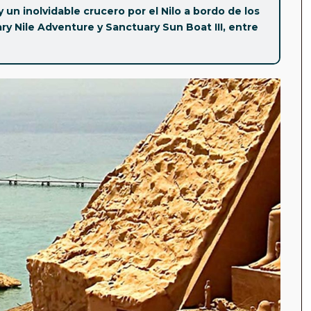
y un inolvidable crucero por el Nilo a bordo de los
ry Nile Adventure y Sanctuary Sun Boat III, entre
vos de Egipto.
uiza
hasta los secretos del
Valle de los Reyes
, cada
a por los templos de
Karnak, Luxor, Edfu y Kom
a de Saladino
en El Cairo y maravíllate con la ingeniería
idad que mereces
. Vive la magia de la historia con
el en grupo reducido de máximo 8 personas.