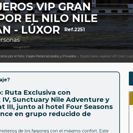
JEROS VIP GRAN
POR EL NILO NILE
N - LÚXOR
Ref.2251
ersonas
uceros por el Nilo, Viajes Personalizados y Privados
Egipto para viajeros VIP Gran Lujo
aje?
: Ruta Exclusiva con
 IV, Sunctuary Nile Adventure y
 III, junto al hotel Four Seasons
dence en grupo reducido de
 misterios de los faraones con el máximo confort. Este