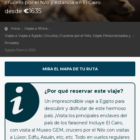
crucero por el Nilo y estancia en El Cairo.
€
1635
desde
Inicio
Viajes a África
Viajes a Viajes a Egipto: Circuitos, Cruceros por el Nilo, Viajes Personalizados y
Privados
Egipto Eterno 2026
MIRA EL MAPA DE TU RUTA
¿Por qué reservar este viaje?
Un imprescindible viaje a Egipto para
descubrir y disfrutar de este hermoso
país. ¡Visita los principales enclaves del
país de los faraones! Incluye El Cairo,
con visita al Museo GEM, crucero por el Nilo con visitas
a Lúxor, Edfu, Asuán, etc, etc. Todo en vuelos regulares