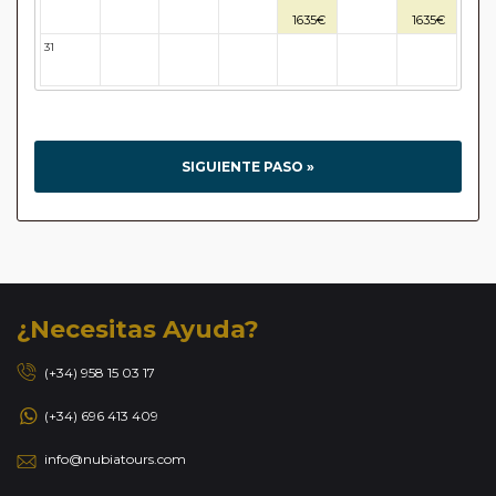
1635€
1635€
31
32
33
34
35
36
37
SIGUIENTE PASO »
¿Necesitas Ayuda?
(+34) 958 15 03 17
(+34) 696 413 409
info@nubiatours.com