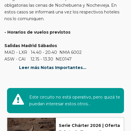
obligatorias las cenas de Nochebuena y Nochevieja. En
estos casos se informará una vez los respectivos hoteles
nos lo comuniquen.
- Horarios de vuelos previstos
Salidas Madrid Sábados
MAD - LXR 14.40 - 20.40 NMA 6002
ASW - CAI 12.15 - 13.30 NE0147
CAI - MAD 09.30 - 13.40 NMA 6001
Leer más Notas Importantes...
Salidas Madrid Lunes
MAD - LXR 12.40 - 18.50 NMA 1002
ASW - CAI 19.35 - 20.35 NMA 5003
Este circuito no está operativo, pero quizá te
CAI - MAD 07.30 - 11.40 NMA 1001
puedan interesar estos otros...
Salidas Barcelona Lunes
BCN - LXR 14.05 - 19.45 NMA 1336
Serie Chárter 2026 | Oferta
ASW - CAI 19.35 - 20.35 NMA 5003