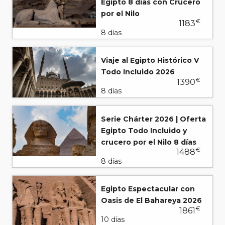
Egipto 8 días con Crucero
CAI - BCN 09.40 - 13.05 NMA 1335
por el Nilo
€
1183
* Estos horarios son provisionales, sujetos a confirmación y a
8 días
posibles variaciones.
- Equipaje autorizado para facturación: una pieza de 20 kg
Viaje al Egipto Histórico V
en bodega y una pieza de equipaje de mano de máximo 7
Todo Incluido 2026
kg y unas medidas no superiores a 45 x 35 x 15 cm.
€
1390
8 días
Serie Chárter 2026 | Oferta
Egipto Todo Incluido y
crucero por el Nilo 8 días
€
1488
8 días
Egipto Espectacular con
Oasis de El Bahareya 2026
€
1861
10 días