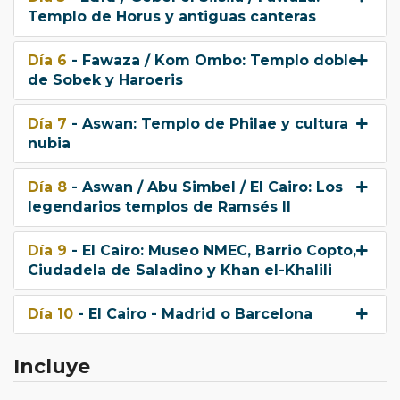
cubiertas abiertas, ideales para fotografiar el Nilo
Templo de Horus y antiguas canteras
y sus márgenes.
Día 6
- Fawaza / Kom Ombo: Templo doble
La sensación única de
viajar como lo hacían los
de Sobek y Haroeris
primeros exploradores del Nilo
, combinando
cultura, aventura y comodidad.
Día 7
- Aswan: Templo de Philae y cultura
Elegir una Dahabeya significa elegir
tranquilidad,
nubia
exclusividad y conexión auténtica con Egipto
, un
viaje donde cada instante es memorable y cada vista
Día 8
- Aswan / Abu Simbel / El Cairo: Los
es una postal viva del pasado faraónico y la vida a orillas
legendarios templos de Ramsés II
del Nilo.
Día 9
- El Cairo: Museo NMEC, Barrio Copto,
Ofrecemos dos alternativas de Dahabeyya,
Ciudadela de Saladino y Khan el-Khalili
posiblemente de las más lujosas y exclusivas del Nilo, la
Dahabeyya Hadeel
y la
Dahabeyya Fedyya
de la
Día 10
- El Cairo - Madrid o Barcelona
cadena internacional Mövenpick: ambas con opción a
elegir en El Cairo, el hotel
Hilton Maadi
o
Four
Incluye
Seasons at The First Residence.