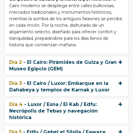
paisaje
sin interrupciones.
Cairo moderno se despliega entre calles bulliciosas,
mercados tradicionales y monumentos históricos,
Acceso a templos y rincones menos
mientras la sombra de los antiguos faraones se percibe
frecuentados, lo que convierte tu recorrido en
en cada rincón. Por la noche, disfrutarás de un
una
experiencia exclusiva y auténtica
.
alojamiento selecto, diseñado para ofrecer confort y
tranquilidad, preparándote para los días llenos de
Durante el viaje en Dahabeya, podrás
despertar con
historia que comienzan mañana.
el río y sus reflejos dorados
, navegar entre templos
milenarios y aldeas tradicionales, y sentir la historia bajo
Día 2
- El Cairo: Pirámides de Guiza y Gran
tus pies mientras te acercas a los monumentos
con el
Museo Egipcio (GEM)
ritmo pausado que merecen
. Cada parada, cada
paseo por la ribera y cada visita a los templos se
Día 3
- El Cairo / Luxor: Embarque en la
convierte en una experiencia inmersiva, donde la
Dahabeya y templos de Karnak y Luxor
historia cobra vida ante tus ojos.
A bordo de la Dahabeya, también disfrutarás de:
Día 4
- Luxor / Esna / El Kab / Edfu:
Gastronomía local e internacional
, con
Necrópolis de Tebas y navegación
comidas frescas servidas con elegancia.
histórica
Momentos de contemplación y relax en
Día 5
- Edfu / Gebel el Silsila / Fawaza: