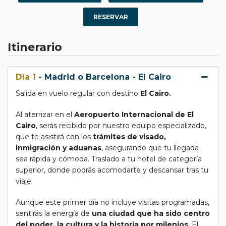
Elegir navegar por el Nilo en una
Dahabeya
es
regresar a una tradición centenaria de exploración y
RESERVAR
lujo. Estas embarcaciones, cuyo nombre proviene del
árabe
“dahab” (oro)
, fueron usadas a finales del siglo
Itinerario
XIX por turistas acaudalados, exploradores, arqueólogos
y viajeros europeos que deseaban conocer Egipto
con
calma, elegancia y comodidad
, lejos del bullicio de
Día 1
- Madrid o Barcelona - El Cairo
los grandes barcos y del turismo masivo.
Salida en vuelo regular con destino
El Cairo.
Las
Dahabeyas modernas
han sido cuidadosamente
remodeladas para ofrecer
lujo íntimo y comodidad
,
Al aterrizar en el
Aeropuerto Internacional de El
conservando el encanto de la navegación tradicional:
Cairo
, serás recibido por nuestro equipo especializado,
Capacidad máxima de
16 personas
,
que te asistirá con los
trámites de visado,
garantizando privacidad y un trato personalizado.
inmigración y aduanas
, asegurando que tu llegada
sea rápida y cómoda. Traslado a tu hotel de categoría
Espacios amplios y luminosos, con camarotes
superior, donde podrás acomodarte y descansar tras tu
elegantes, salones y cubiertas ideales para
viaje.
contemplar el Nilo.
Aunque este primer día no incluye visitas programadas,
Navegación silenciosa, a vela o motor, que
sentirás la energía de
una ciudad que ha sido centro
permite disfrutar de
las puestas de sol y el
del poder, la cultura y la historia por milenios
. El