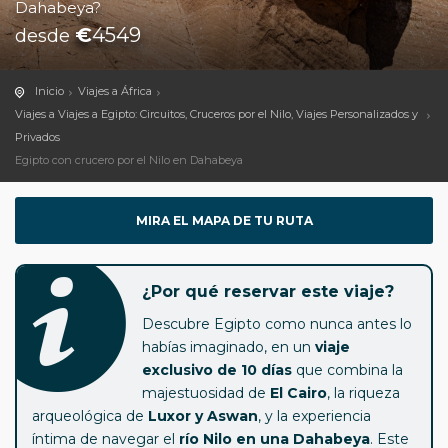
Dahabeya?
€
4549
desde
Inicio
Viajes a África
Viajes a Viajes a Egipto: Circuitos, Cruceros por el Nilo, Viajes Personalizados y
Privados
Egipto con crucero por el Nilo en Dahabeya
MIRA EL MAPA DE TU RUTA
¿Por qué reservar este viaje?
Descubre Egipto como nunca antes lo
habías imaginado, en un
viaje
exclusivo de 10 días
que combina la
majestuosidad de
El Cairo
, la riqueza
arqueológica de
Luxor y Aswan
, y la experiencia
íntima de navegar el
río Nilo en una Dahabeya
. Este