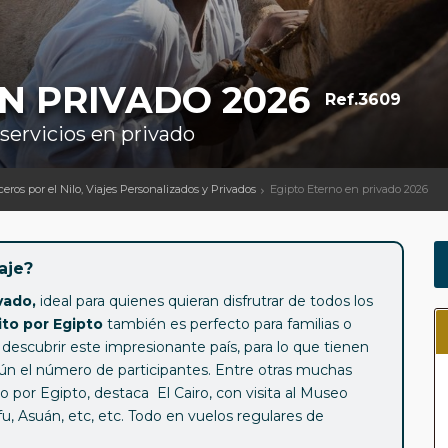
N PRIVADO 2026
Ref.3609
 servicios en privado
uceros por el Nilo, Viajes Personalizados y Privados
Egipto Eterno en privado 2026
aje?
vado,
ideal para quienes quieran disfrutrar de todos los
ito por Egipto
también es perfecto para familias o
escubrir este impresionante país, para lo que tienen
gún el número de participantes. Entre otras muchas
ado por Egipto, destaca El Cairo, con visita al Museo
fu, Asuán, etc, etc. Todo en vuelos regulares de