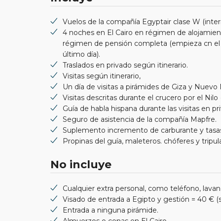
Vuelos de la compañía Egyptair clase W (inter
4 noches en El Cairo en régimen de alojamien
régimen de pensión completa (empieza cn el a
último día).
Traslados en privado según itinerario.
Visitas según itinerario,
Un día de visitas a pirámides de Giza y Nuev
Visitas descritas durante el crucero por el Nil
Guía de habla hispana durante las visitas en pr
Seguro de asistencia de la compañía Mapfre.
Suplemento incremento de carburante y tasas 
Propinas del guía, maleteros. chóferes y tripul
No incluye
Cualquier extra personal, como teléfono, lavand
Visado de entrada a Egipto y gestión = 40 € (s
Entrada a ninguna pirámide.
Almuerzos o cenas en El Cairo.