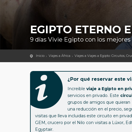
EGIPTO ETERNO E
9 días Vivie Egipto con los mejores
Inicio
Viajes a África
Viajes a Viajes a Egipto: Circuitos, Cr
¿Por qué reservar este vi
Increible
viaje a Egipto en pri
servicios en privado. Este
circu
grupos de amigos que quieran d
una reducción en el precio, se
visitas que lleva incluidas este circuito en priv
GEM, crucero por el Nilo con visitas a Lúxor, Ed
Egyptair.