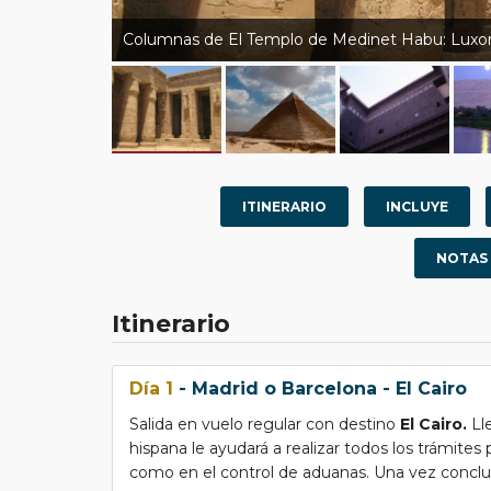
Columnas de El Templo de Medinet Habu: Luxor
ITINERARIO
INCLUYE
NOTAS
Itinerario
Día 1
- Madrid o Barcelona - El Cairo
Salida en vuelo regular con destino
El Cairo.
Ll
hispana le ayudará a realizar todos los trámites 
como en el control de aduanas. Una vez concluido