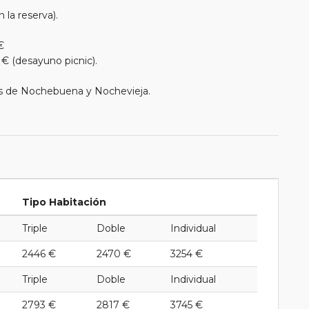
 la reserva).
€
 € (desayuno picnic).
as de Nochebuena y Nochevieja.
Tipo Habitación
Triple
Doble
Individual
2446 €
2470 €
3254 €
Triple
Doble
Individual
2793 €
2817 €
3745 €