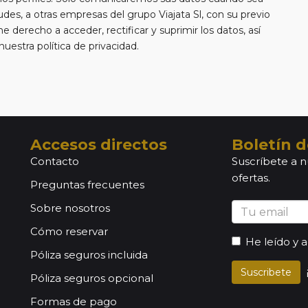
tudes, a otras empresas del grupo Viajata Sl, con su previo
e derecho a acceder, rectificar y suprimir los datos, así
estra política de privacidad.
Accesos directos
Boletín d
Contacto
Suscríbete a n
ofertas.
Preguntas frecuentes
Sobre nosotros
Cómo reservar
He leído y 
Póliza seguros incluida
Suscribete
Póliza seguros opcional
Formas de pago