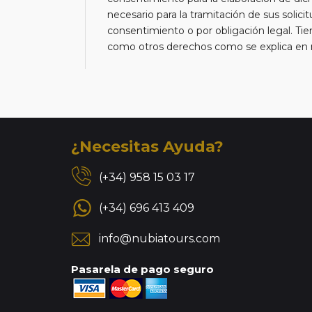
necesario para la tramitación de sus solici
consentimiento o por obligación legal. Tien
como otros derechos como se explica en nu
¿Necesitas Ayuda?
(+34) 958 15 03 17
(+34) 696 413 409
info@nubiatours.com
Pasarela de pago seguro