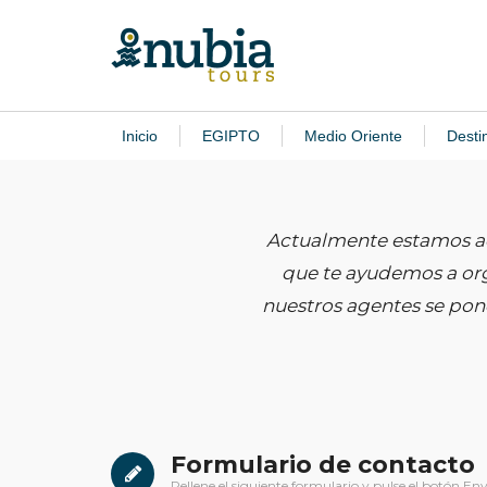
Inicio
EGIPTO
Medio Oriente
Desti
Actualmente estamos a
que te ayudemos a org
nuestros agentes se pond
Formulario de contacto
Rellene el siguiente formulario y pulse el botón Env