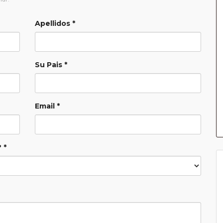
Apellidos *
Su Pais *
Email *
 *