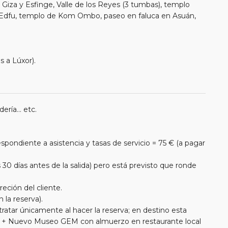
e Giza y Esfinge, Valle de los Reyes (3 tumbas), templo
Edfu, templo de Kom Ombo, paseo en faluca en Asuán,
s a Lúxor).
ría... etc.
pondiente a asistencia y tasas de servicio = 75 € (a pagar
0 días antes de la salida) pero está previsto que ronde
reción del cliente.
 la reserva).
ratar únicamente al hacer la reserva; en destino esta
bús + Nuevo Museo GEM con almuerzo en restaurante local