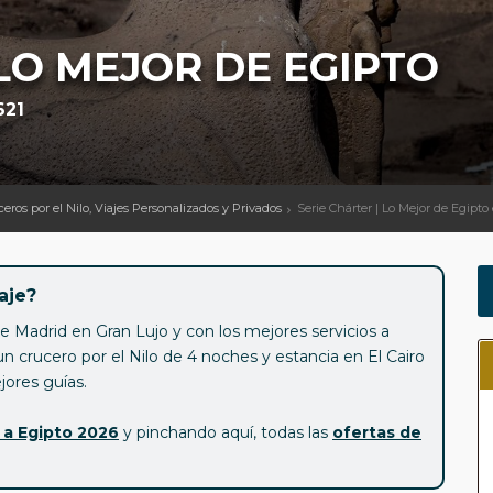
 LO MEJOR DE EGIPTO
621
uceros por el Nilo, Viajes Personalizados y Privados
Serie Chárter | Lo Mejor de Egipto
aje?
e Madrid en Gran Lujo y con los mejores servicios a
un crucero por el Nilo de 4 noches y estancia en El Cairo
jores guías.
s a Egipto 2026
y pinchando aquí, todas las
ofertas de