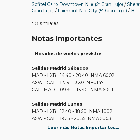
Sofitel Cairo Downtown Nile (5* Gran Lujo)
/
Shera
Gran Lujo)
/
Fairmont Nile City (5* Gran Lujo)
/
Hilt
* O similares.
Notas importantes
- Horarios de vuelos previstos
Salidas Madrid Sábados
MAD - LXR 14.40 - 20.40 NMA 6002
ASW - CAI 12.15 - 13.30 NE0147
CAI - MAD 09.30 - 13.40 NMA 6001
Salidas Madrid Lunes
MAD - LXR 12.40 - 18.50 NMA 1002
ASW - CAI 19.35 - 20.35 NMA 5003
CAI - MAD 07.30 - 11.40 NMA 1001
Leer más Notas Importantes...
Salidas Barcelona Sábados