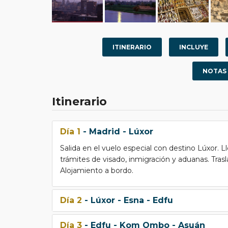
ITINERARIO
INCLUYE
NOTAS
Itinerario
Día 1
- Madrid - Lúxor
Salida en el vuelo especial con destino Lúxor. L
trámites de visado, inmigración y aduanas. Trasl
Alojamiento a bordo.
Día 2
- Lúxor - Esna - Edfu
Día 3
- Edfu - Kom Ombo - Asuán