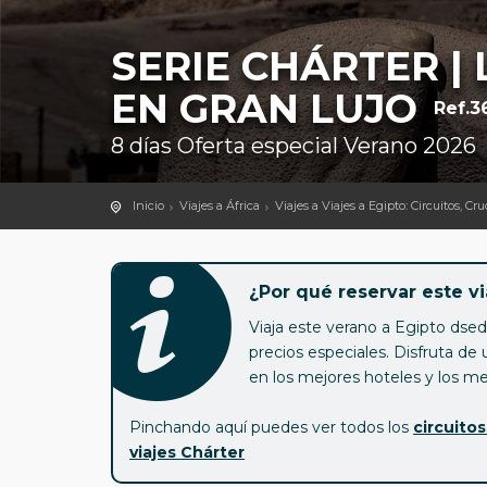
SERIE CHÁRTER |
EN GRAN LUJO
Ref.3
8 días Oferta especial Verano 2026
Inicio
Viajes a África
Viajes a Viajes a Egipto: Circuitos, Cr
¿Por qué reservar este vi
Viaja este verano a Egipto dsed
precios especiales. Disfruta de 
en los mejores hoteles y los me
Pinchando aquí puedes ver todos los
circuito
viajes Chárter