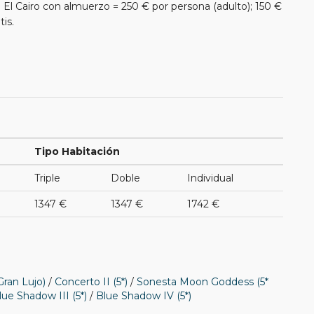
 El Cairo con almuerzo = 250 € por persona (adulto); 150 €
is.
Tipo Habitación
Triple
Doble
Individual
1347 €
1347 €
1742 €
Gran Lujo)
/
Concerto II (5*)
/
Sonesta Moon Goddess (5*
lue Shadow III (5*)
/
Blue Shadow IV (5*)