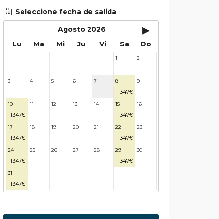
Seleccione fecha de salida
▸
Agosto 2026
Lu
Ma
Mi
Ju
Vi
Sa
Do
1
2
27
28
29
30
31
3
4
5
6
7
8
9
1347€
10
11
12
13
14
15
16
1347€
1347€
17
18
19
20
21
22
23
1347€
1347€
24
25
26
27
28
29
30
1347€
1347€
31
32
33
34
35
36
37
1347€