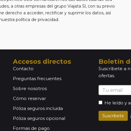
tudes, a otras empresas del grupo Viajata Sl, con su previo
e derecho a acceder, rectificar y suprimir los datos, así
estra política de privacidad.
Accesos directos
Boletín d
Contacto
Suscríbete a n
ofertas.
Preguntas frecuentes
Sobre nosotros
Cómo reservar
He leído y 
Póliza seguros incluida
Suscribete
Póliza seguros opcional
Formas de pago