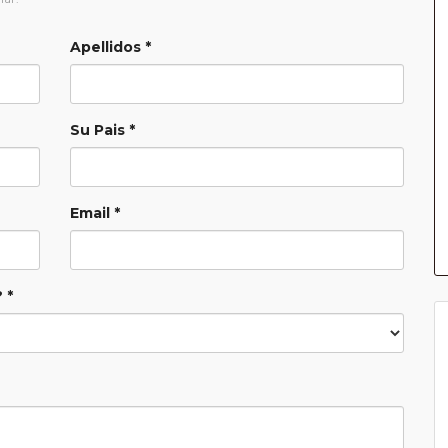
Apellidos *
Su Pais *
Email *
 *