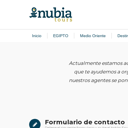
Inicio
EGIPTO
Medio Oriente
Desti
Actualmente estamos ac
que te ayudemos a org
nuestros agentes se pond
Formulario de contacto
Rellene el siguiente formulario y pulse el botón Env