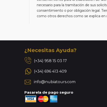
necesario para la tramitación de sus solici
consentimiento o por obligación legal. Tien
como otros derechos como se explica en nu
¿Necesitas Ayuda?
(+34) 958 15 03 17
(+34) 696 413 409
info@nubiatours.com
Pasarela de pago seguro