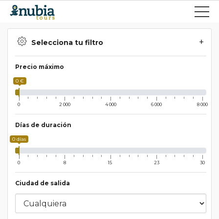
Selecciona tu filtro
Precio máximo
0 €
0
2 000
4 000
6 000
8 000
Días de duración
0 días
0
8
15
23
30
Ciudad de salida