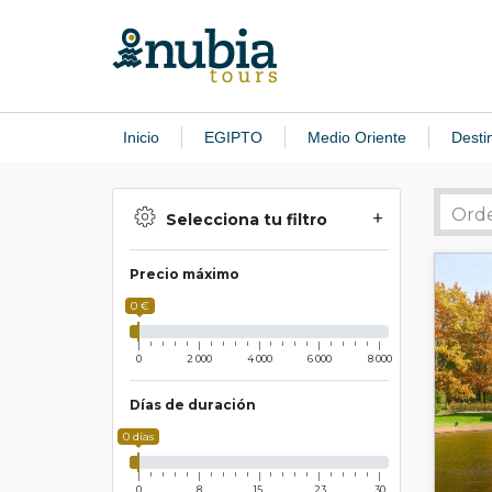
Inicio
EGIPTO
Medio Oriente
Desti
Selecciona tu filtro
Precio máximo
0 €
0
2 000
4 000
6 000
8 000
Días de duración
0 días
0
8
15
23
30