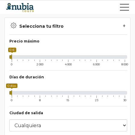
Selecciona tu filtro
Precio máximo
0 €
0
2 000
4 000
6 000
8 000
Días de duración
0 días
0
8
15
23
30
Ciudad de salida