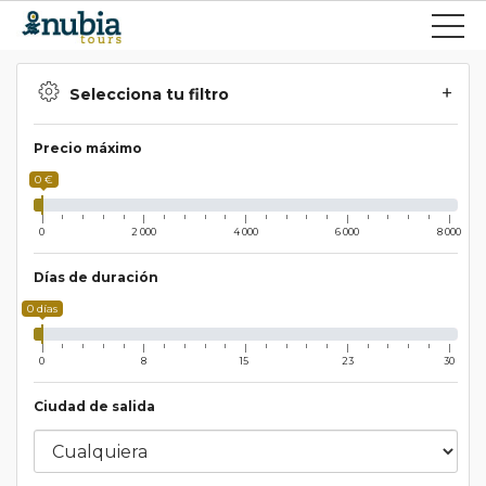
Selecciona tu filtro
Precio máximo
0 €
0
2 000
4 000
6 000
8 000
Días de duración
0 días
0
8
15
23
30
Ciudad de salida