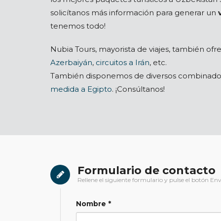
solicítanos más información para generar un
tenemos todo!
Nubia Tours, mayorista de viajes, también ofr
Azerbaiyán
,
circuitos a Irán
, etc.
También disponemos de diversos combinad
medida a Egipto
. ¡Consúltanos!
Formulario de contacto
Rellene el siguiente formulario y pulse el botón Env
Nombre *