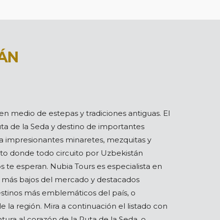
ÁN
en medio de estepas y tradiciones antiguas. El
uta de la Seda y destino de importantes
rva impresionantes minaretes, mezquitas y
erto donde todo circuito por Uzbekistán
 te esperan. Nubia Tours es especialista en
os más bajos del mercado y destacados
estinos más emblemáticos del país, o
a región. Mira a continuación el listado con
tura al corazón de la Ruta de la Seda, o