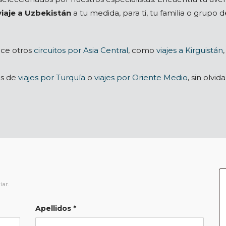
viaje a Uzbekistán
a tu medida, para ti, tu familia o grupo 
ece otros
circuitos por Asia Central
, como
viajes a Kirguistán
os de
viajes por Turquía
o
viajes por Oriente Medio
, sin olvi
iar.
Apellidos *