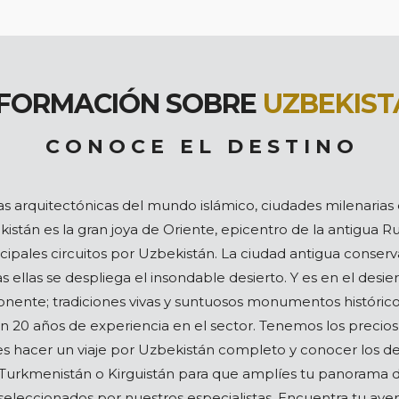
NFORMACIÓN SOBRE
UZBEKIST
C O N O C E E L D E S T I N O
as arquitectónicas del mundo islámico, ciudades milenarias 
kistán es la gran joya de Oriente, epicentro de la antigua R
ncipales circuitos por Uzbekistán. La ciudad antigua conse
s ellas se despliega el insondable desierto. Y es en el desi
onente; tradiciones vivas y suntuosos monumentos históricos
an 20 años de experiencia en el sector. Tenemos los preci
es hacer un viaje por Uzbekistán completo y conocer los d
urkmenistán o Kirguistán para que amplíes tu panorama de l
seleccionados por nuestros especialistas. Encuentra tu aven