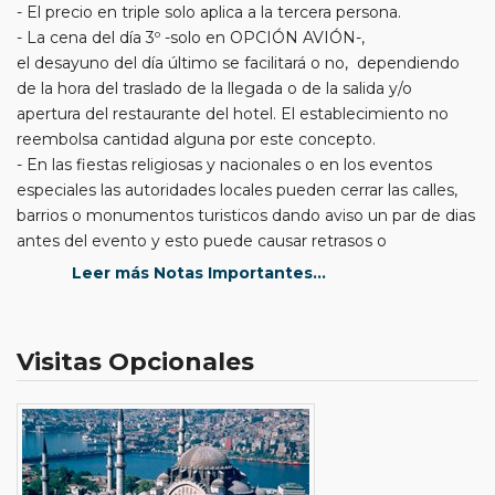
- El precio en triple solo aplica a la tercera persona.
- La cena del día 3º -solo en OPCIÓN AVIÓN-,
el desayuno del día último se facilitará o no, dependiendo
de la hora del traslado de la llegada o de la salida y/o
apertura del restaurante del hotel. El establecimiento no
reembolsa cantidad alguna por este concepto.
- En las fiestas religiosas y nacionales o en los eventos
especiales las autoridades locales pueden cerrar las calles,
barrios o monumentos turisticos dando aviso un par de dias
antes del evento y esto puede causar retrasos o
cancelación de las visitas de algun monumento o museo.
Leer más Notas Importantes...
Por este motivo no se reembolsa cantidad alguna por las
visitas perdidas.
- En los vuelos domésticos en “OPCIÓN EN AVIÓN” y
Visitas Opcionales
“ESMIRNA-ESTAMBUL”, son permitidos 15 kg de equipaje
en bodega y 8 kg de mano por persona; el exceso de
equipaje será por cuenta del pax. que lo podrá pagar al
momento de hacer la reserva o en mostrador a la hora del
check in.
- Al ser un programa regular la distribución de autocares y