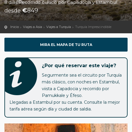
8 días Recorrido clásico por Capadocia y Estambul
€
849
desde
Inicio
Viajes a Asia
Viajes a Turquía
Turquía Imprescindible
MIRA EL MAPA DE TU RUTA
¿Por qué reservar este viaje?
Segurmente sea el circuito por Turquía
más clásico, con noches en Estambul,
viista a Capadocia y recorrido por
Pamukkale y Éfeso.
Llegadas a Estambul por su cuenta. Consulte la mejor
tarifa aérea según día y ciudad de saldia.