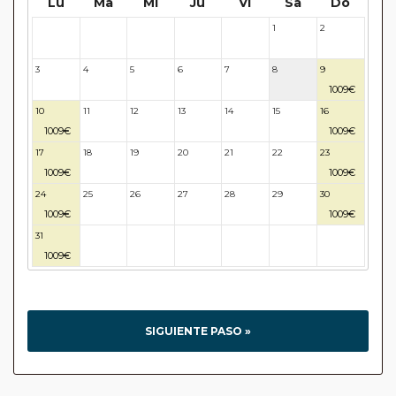
Lu
Ma
Mi
Ju
Vi
Sa
Do
1
2
27
28
29
30
31
3
4
5
6
7
8
9
1009€
10
11
12
13
14
15
16
1009€
1009€
17
18
19
20
21
22
23
1009€
1009€
24
25
26
27
28
29
30
1009€
1009€
31
32
33
34
35
36
37
1009€
SIGUIENTE PASO »