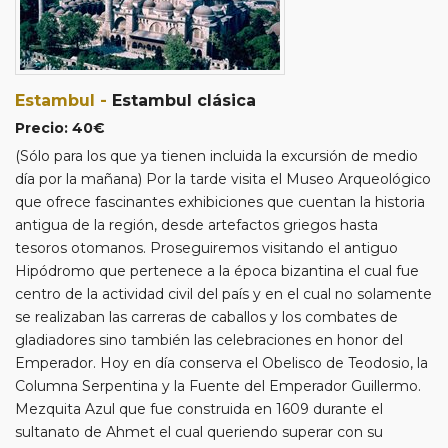
asignación de guías pueden variar cada día.
- Los pasajeros que toman el vuelo doméstico por su
cuenta en “OPCIÓN EN AVIÓN”, tendrán que pagar el
coste de los traslados para dicho vuelo.
Estambul -
Estambul clásica
- Aquí termina la excursión, es decir que los clientes
Precio: 40€
regresarán por su cuenta, ya que debido al tráfico no es
(Sólo para los que ya tienen incluida la excursión de medio
posible llevar a cada uno a su respectivo hotel.
día por la mañana) Por la tarde visita el Museo Arqueológico
- Consultar qué visitas opcionales se pueden realizar en
que ofrece fascinantes exhibiciones que cuentan la historia
Estambul en el día libre.
antigua de la región, desde artefactos griegos hasta
tesoros otomanos. Proseguiremos visitando el antiguo
Hipódromo que pertenece a la época bizantina el cual fue
centro de la actividad civil del país y en el cual no solamente
se realizaban las carreras de caballos y los combates de
gladiadores sino también las celebraciones en honor del
Emperador. Hoy en día conserva el Obelisco de Teodosio, la
Columna Serpentina y la Fuente del Emperador Guillermo.
Mezquita Azul que fue construida en 1609 durante el
sultanato de Ahmet el cual queriendo superar con su