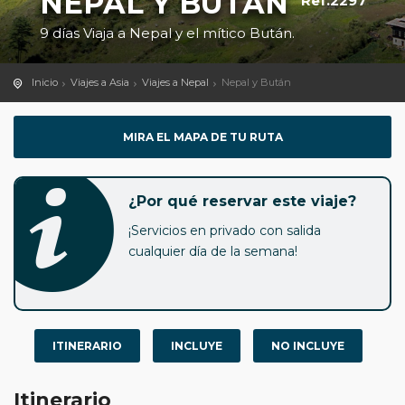
NEPAL Y BUTÁN
Ref.2297
9 días Viaja a Nepal y el mítico Bután.
Inicio
Viajes a Asia
Viajes a Nepal
Nepal y Bután
MIRA EL MAPA DE TU RUTA
¿Por qué reservar este viaje?
¡Servicios en privado con salida
cualquier día de la semana!
ITINERARIO
INCLUYE
NO INCLUYE
Itinerario