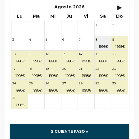
▸
Agosto 2026
Lu
Ma
Mi
Ju
Vi
Sa
Do
1
2
27
28
29
30
31
3
4
5
6
7
8
9
1998€
1998€
10
11
12
13
14
15
16
1998€
1998€
1998€
1998€
1998€
1998€
1998€
17
18
19
20
21
22
23
1998€
1998€
1998€
1998€
1998€
1998€
1998€
24
25
26
27
28
29
30
1998€
1998€
1998€
1998€
1998€
1998€
1998€
31
32
33
34
35
36
37
1998€
SIGUIENTE PASO »