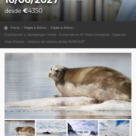
€
4350
desde
Inicio
Viajes a Ártico
Viajes a Ártico
Exploración a Spitsbergen Norte - Entrando en El Hielo Compacto - Especial
Osos Polares - Solsticio de Verano salida 16/06/2027