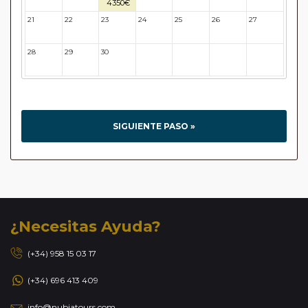
4350€
21
22
23
24
25
26
27
28
29
30
31
32
33
34
SIGUIENTE PASO »
¿Necesitas Ayuda?
(+34) 958 15 03 17
(+34) 696 413 409
info@nubiatours.com