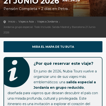
21 JUNIO 2026
Ref.3426
Pensión Completa + 2 días en Petra...
Inicio
Viajes a Asia
Viajes a Jordania
Jordania grupo especial. Todo Incluido. Salida Madrid y Barcelona 21 Junio
2026
MIRA EL MAPA DE TU RUTA
¿Por qué reservar este viaje?
En junio de 2026, Nubia Tours vuelve a
organizar uno de sus viajes más
emblemáticos: una
salida especial a
Jordania en grupo reducido
,
diseñada para viajeros que desean descubrir el país con
una mirada profunda, cultural y privilegiada. Este
itinerario es una invitación a explorar el corazón del