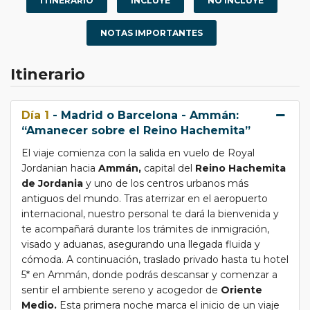
ITINERARIO
INCLUYE
NO INCLUYE
confort
. En cada etapa, vivirás experiencias exclusivas
que no aparecen en los programas convencionales:
NOTAS IMPORTANTES
recorridos a pie por los mercados tradicionales de
Ammán, una degustación de la gastronomía jordana
Itinerario
más local, visitas en profundidad a enclaves históricos
de enorme valor, panorámicas únicas y un ritmo
equilibrado que permite asimilar la magia de cada
Día 1
- Madrid o Barcelona - Ammán:
lugar.
“Amanecer sobre el Reino Hachemita”
Un viaje a Jordania en grupo reducido no es solo una
El viaje comienza con la salida en vuelo de Royal
manera cómoda de viajar: es una forma de vivir el país
Jordanian hacia
Ammán,
capital del
Reino Hachemita
de manera más íntima, cercana y real. Es compartir
de Jordania
y uno de los centros urbanos más
momentos especiales, disfrutar de atenciones
antiguos del mundo. Tras aterrizar en el aeropuerto
personalizadas y sentir que cada día suma emociones
internacional, nuestro personal te dará la bienvenida y
nuevas. Si deseas un programa completo, cultural,
te acompañará durante los trámites de inmigración,
enriquecedor y exclusivo, este viaje está pensado para
visado y aduanas, asegurando una llegada fluida y
ti.
cómoda. A continuación, traslado privado hasta tu hotel
Salida de Madrid y Barcelona: Junio 2026.
5* en Ammán, donde podrás descansar y comenzar a
sentir el ambiente sereno y acogedor de
Oriente
Vuelos directos de línea regular con Royal Jordanian.
Medio.
Esta primera noche marca el inicio de un viaje