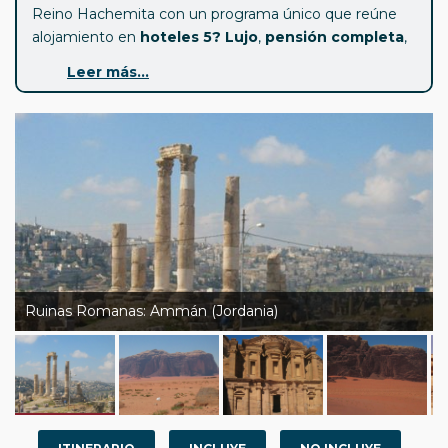
Reino Hachemita con un programa único que reúne
alojamiento en
hoteles 5? Lujo
,
pensión completa
,
guía profesional de habla española, dos jornadas
Leer más...
completas en Petra, la mágica experiencia de
Petra by
Night
, una noche en un campamento selecto en
pleno desierto de Wadi Rum y una estancia final en las
aguas terapéuticas del
Mar Muerto
.
Jordania es un destino que emociona desde el primer
momento: ciudades romanas perfectamente
conservadas, fortalezas cruzadas que se alzan en lo
alto de colinas milenarias, paisajes bíblicos que han sido
testigos de profetas y civilizaciones, desiertos
inmensos donde el silencio se convierte en un
Ruinas Romanas: Ammán (Jordania)
lenguaje propio, y la ciudad rosa de Petra, una de las
maravillas más fascinantes jamás creadas por el ser
humano.
Este viaje ha sido cuidadosamente diseñado por Nubia
Tours —especialista en destinos de Oriente Medio—
para viajeros que buscan
calidad, autenticidad y