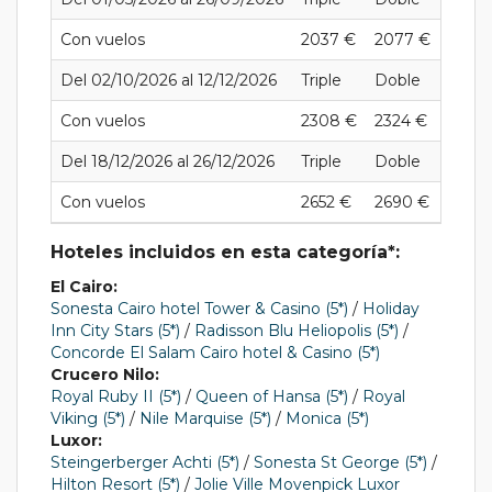
Con vuelos
2037 €
2077 €
2664 
Del 02/10/2026 al 12/12/2026
Triple
Doble
Indivi
Con vuelos
2308 €
2324 €
3093
Del 18/12/2026 al 26/12/2026
Triple
Doble
Indivi
Con vuelos
2652 €
2690 €
3647 
Hoteles incluidos en esta categoría*:
El Cairo:
Sonesta Cairo hotel Tower & Casino (5*)
/
Holiday
Inn City Stars (5*)
/
Radisson Blu Heliopolis (5*)
/
Concorde El Salam Cairo hotel & Casino (5*)
Crucero Nilo:
Royal Ruby II (5*)
/
Queen of Hansa (5*)
/
Royal
Viking (5*)
/
Nile Marquise (5*)
/
Monica (5*)
Luxor:
Steingerberger Achti (5*)
/
Sonesta St George (5*)
/
Hilton Resort (5*)
/
Jolie Ville Movenpick Luxor