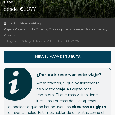
Esna
€
2077
desde
Inicio
Viajes a África
Viajes a Viajes a Egipto: Circuitos, Cruceros por el Nilo, Viajes Personalizados y
Privados
El Legado de Seti I y el olvidado Valle de los Nobles 2026
MIRA EL MAPA DE TU RUTA
¿Por qué reservar este viaje?
Presentamos, el que posiblemente,
es nuestro
viaje a Egipto
más
completo. El que más visitas tiene
incluidas, muchas de ellas apenas
conocidas o que no las incluyen los
circuitos a Egipto
convencionales. Estamos hablando de visitas como el