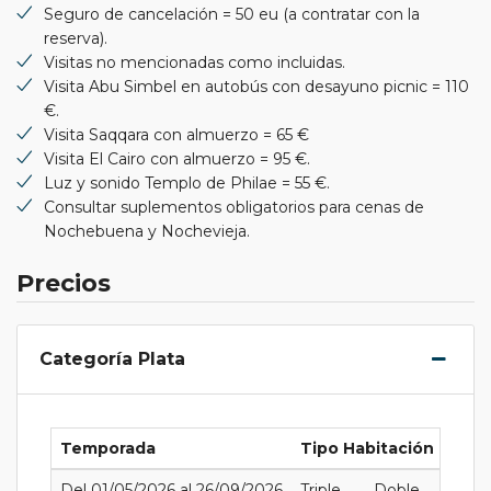
Seguro de cancelación = 50 eu (a contratar con la
reserva).
Visitas no mencionadas como incluidas.
Visita Abu Simbel en autobús con desayuno picnic = 110
€.
Visita Saqqara con almuerzo = 65 €
Visita El Cairo con almuerzo = 95 €.
Luz y sonido Templo de Philae = 55 €.
Consultar suplementos obligatorios para cenas de
Nochebuena y Nochevieja.
Precios
Categoría Plata
Temporada
Tipo Habitación
Del 01/05/2026 al 26/09/2026
Triple
Doble
Indivi