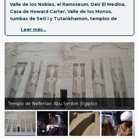
Valle de los Nobles, el Ramsseum, Deir El Medina,
Casa de Howard Carter, Valle de los Monos,
tumbas de Seti I y Tutankhamon, templos de
Abidos, Dendera, Esna
y un largo etcétera. Todo
Leer más...
junto a las visitas clásicas de Egipto y por supuesto el
crucero por el Nilo, así como la visita al Nuevo Museo
Egipcio GEM en El Cairo.
Salidas desde Madrid y Barcelona los viernes.
Pinchando aquí puedes ver todos los
circuitos a
Egipto 2026
Templo de Nefertari: Abu Simbel (Egipto)