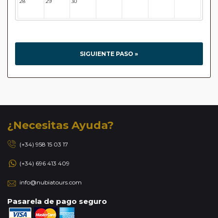
28
29
30
31
32
33
34
SIGUIENTE PASO »
¿Necesitas Ayuda?
(+34) 958 15 03 17
(+34) 696 413 409
info@nubiatours.com
Pasarela de pago seguro