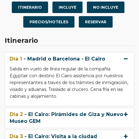
trayecto entre El Cairo y Lúxor. Un recorrido único,
ITINERARIO
INCLUYE
NO INCLUYE
poco conocido y de una belleza inmensa.
Itinerario Destacado:
PRECIOS/HOTELES
RESERVAR
El Cairo
: Visita las
Pirámides de Guiza
, el Nuevo
Museo GEM, Museo de la Civilización y el barrio
Itinerario
medieval de Khan El Khalili.
Abydos y Dendera
: Explora estos templos
sagrados, hogar de algunas de las inscripciones
Día 1
- Madrid o Barcelona - El Cairo
jeroglíficas mejor conservadas.
Minia y Beni Hassan
: Conoce la historia del
Salida en vuelo de línea regular de la compañía
faraón Akhenaton y las tumbas de la nobleza
Egyptair con destino El Cairo asistencia por nuestros
egipcia del Imperio Medio.
representantes a través de los trámites de inmigración,
visado y aduanas. Traslado al crucero. Cena fría en las
cabinas y alojamiento.
Día 2
- El Cairo: Pirámides de Giza y Nuevo
Museo GEM
Día 3
- El Cairo: Visita a la ciudad