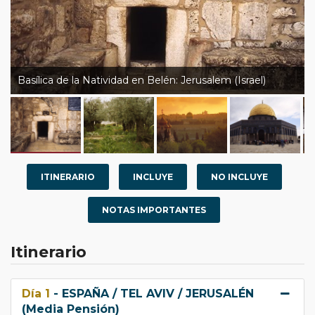
Basílica de la Natividad en Belén: Jerusalem (Israel)
ITINERARIO
INCLUYE
NO INCLUYE
NOTAS IMPORTANTES
Itinerario
Día 1
- ESPAÑA / TEL AVIV / JERUSALÉN
(Media Pensión)