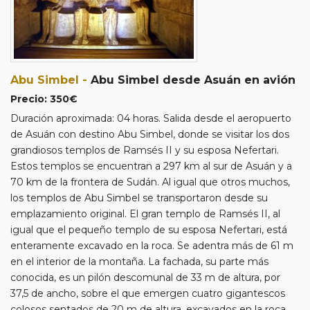
disponible de mayor o menor precio, informando siempre
del importe de reducción o de suplemento.
- Consultar posibles suplementos obligatorios para cenas de
Nochebuena y Nochevieja.
- En el siguiente enlace puede consultar otras alternativas
Abu Simbel -
Abu Simbel desde Asuán en avión
de diferentes
viajes a Egipto
.
Precio: 350€
Duración aproximada: 04 horas. Salida desde el aeropuerto
de Asuán con destino Abu Simbel, donde se visitar los dos
grandiosos templos de Ramsés II y su esposa Nefertari.
Estos templos se encuentran a 297 km al sur de Asuán y a
70 km de la frontera de Sudán. Al igual que otros muchos,
los templos de Abu Simbel se transportaron desde su
emplazamiento original. El gran templo de Ramsés II, al
igual que el pequeño templo de su esposa Nefertari, está
enteramente excavado en la roca. Se adentra más de 61 m
en el interior de la montaña. La fachada, su parte más
conocida, es un pilón descomunal de 33 m de altura, por
37,5 de ancho, sobre el que emergen cuatro gigantescos
colosos sentados de 20 m de altura, excavados en la roca,