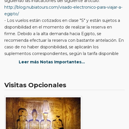
siguiendo las indicaciones del siguiente artículo:
http://blog.nubiatours.com/visado-electronico-para-viajar-a-
egipto/
- Los vuelos están cotizados en clase "S" y están sujetos a
disponibilidad en el momento de realizar la reserva en
firme. Debido a la alta demanda hacia Egipto, se
recomienda efectuar la reserva con bastante antelación. En
caso de no haber disponibilidad, se aplicarán los
suplementos correspondientes, según la tarifa disponible
en el momento de hacer la reserva.
Leer más Notas Importantes...
- Dependiendo del día de salida de España, la estancia en El
Cairo y el embarque del crucero pueden variar con respecto
al itinerario aquí señalado, respetando siempre las visitas
Visitas Opcionales
programadas.
- Nuestros precios son aplicables solo para el presente
producto. En caso de que por falta de disponibilidad o por
cualquier circunstancia que impida poder confirmar los
hoteles o cruceros que aquí se ofrecen o similares, nuestra
organización, se reserva el derecho de ofrecer (sujeto a
aceptación por parte del cliente) cualquier otro producto