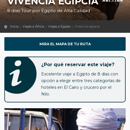
VIVENCIA EGIPCIA
Ref.1784
8 días Tour por Egipto de Alta Calidad
Inicio
Viajes a África
Viajes a Egipto
Vivencia egipcia
MIRA EL MAPA DE TU RUTA
¿Por qué reservar este viaje?
Excelente viaje a Egipto de 8 días con
opción a elegir entre tres categorías de
hoteles en El Cairo y crucero por el
Nilo.