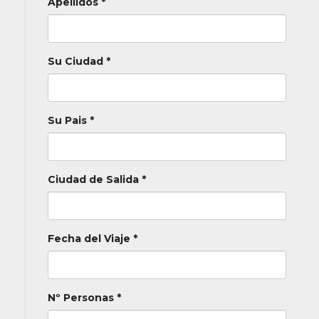
Apellidos *
Las tarifas no son válidas durante ferias, congresos y
eventos También podemos organizar visitas de la ciudad en
servicio privado o regular (Hop on Hop off), pregúntenos
Su Ciudad *
por los precios!
Su Pais *
Ciudad de Salida *
Fecha del Viaje *
Nº Personas *