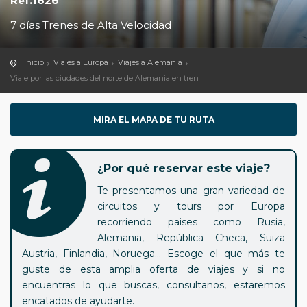
Ref.1626
7 días Trenes de Alta Velocidad
Inicio
Viajes a Europa
Viajes a Alemania
Viaje por las ciudades del norte de Alemania en tren
MIRA EL MAPA DE TU RUTA
¿Por qué reservar este viaje?
Te presentamos una gran variedad de
circuitos y tours por Europa
recorriendo paises como Rusia,
Alemania, República Checa, Suiza
Austria, Finlandia, Noruega... Escoge el que más te
guste de esta amplia oferta de viajes y si no
encuentras lo que buscas, consultanos, estaremos
encatados de ayudarte.