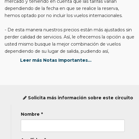
mercado y teniendo en cuenta que las tarifas varían
dependiendo de la fecha en que se realice la reserva,
hemos optado por no incluir los vuelos internacionales.
- De esta manera nuestros precios están más ajustados sin
perder calidad de servicios. Así, le ofrecemos la opción a que
usted mismo busque la mejor combinación de vuelos
dependiendo de su lugar de salida, pudiendo así,
beneficiarse de la amplia variedad de ofertas existentes en
Leer más Notas Importantes...
el mercado.
- No obstante, si lo desea y para su mayor comodidad,
podemos gestionárselos nosotros (consúltenos).
Solicita más información sobre este circuito
Según nº de pax (ver precios)
Nombre *
Suplemneto por Traslados (Consultar)
Traslados privados de llegada y salida en Frankfurt, Colonia,
Berlín y Dresde con chofer de habla hispana, en Hamburgo
con chofer de habla inglesa