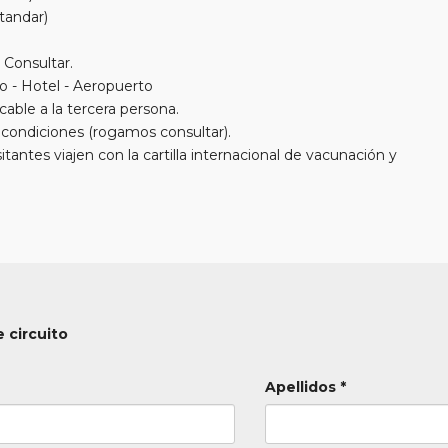
tandar)
 Consultar.
to - Hotel - Aeropuerto
cable a la tercera persona.
s condiciones (rogamos consultar).
sitantes viajen con la cartilla internacional de vacunación y
arilla. Se recomiendan las vacunas de la fiebre tifoidea,
 malaria durante todo el año y en todo el país por debajo de
ntro de vacunación internacional, puesto que esta
das preventivas específicas deben ser indicadas por
os Centros de Vacunación Internacional (
www.msc.es
).
 circuito
Apellidos *