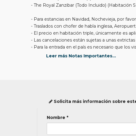
- The Royal Zanzibar (Todo Incluido) (Habitación S
- Para estancias en Navidad, Nochevieja, por favor
- Traslados con chofer de habla inglesa, Aeropuer
- El precio en habitación triple, únicamente es apli
- Las cancelaciones están sujetas a unas extricta
- Para la entrada en el país es necesario que los vi
el certificado vigente de la vacuna de la fiebre am
Leer más Notas Importantes...
hepatitis A y B, tétanos-difteria. Existe riesgo de
1.800 metros de altitud. Se aconseja visitar el ce
información es de carácter orientativo y las medi
personal cualificado. Es preferible consultar en l
Solicita más información sobre este
Nombre *