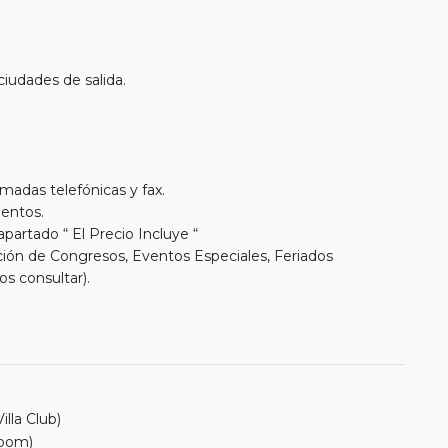
ciudades de salida.
amadas telefónicas y fax.
entos.
apartado “ El Precio Incluye “
ación de Congresos, Eventos Especiales, Feriados
os consultar).
lla Club)
Room)