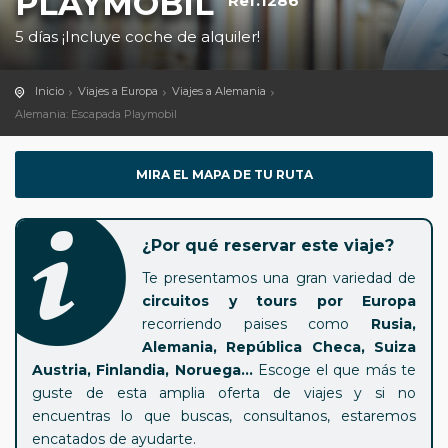
PLAYMOBIL
Ref.1286
5 días ¡Incluye coche de alquiler!
Inicio
Viajes a Europa
Viajes a Alemania
Alemania: Escapada Playmobil
MIRA EL MAPA DE TU RUTA
¿Por qué reservar este viaje?
Te presentamos una gran variedad de
circuitos y tours por Europa
recorriendo paises como
Rusia,
Alemania, República Checa, Suiza
Austria, Finlandia, Noruega...
Escoge el que más te
guste de esta amplia oferta de viajes y si no
encuentras lo que buscas, consultanos, estaremos
encatados de ayudarte.