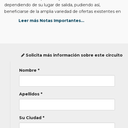
dependiendo de su lugar de salida, pudiendo así,
beneficiarse de la amplia variedad de ofertas existentes en
el mercado.
Leer más Notas Importantes...
- No obstante, si lo desea y para su mayor comodidad,
podemos gestionárselos nosotros (consúltenos).
- El nombre de los hoteles les será confirmado una semana
Solicita más información sobre este circuito
antes de la fecha de salida.
- Para 4 personas en 2 habitaciones dobles, el precio por
Nombre *
persona será de 560 €
- Este viaje se puede organizar tanbién con chofer-guía de
Apellidos *
habla hispana (consultar)
Su Ciudad *